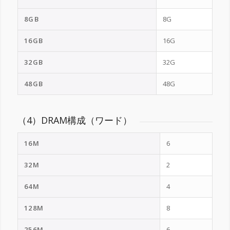
8GB
8G
16GB
16G
32GB
32G
48GB
48G
（4）DRAM構成（ワード）
16M
6
32M
2
64M
4
128M
8
256M
6