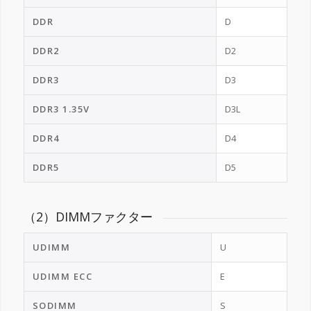
DDR
D
DDR2
D2
DDR3
D3
DDR3 1.35V
D3L
DDR4
D4
DDR5
D5
（2）DIMMファクター
UDIMM
U
UDIMM ECC
E
SODIMM
S