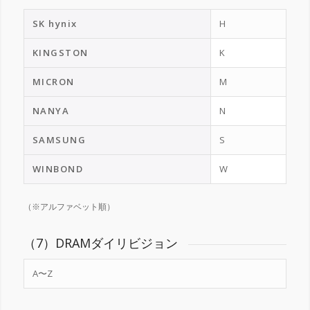
SK hynix
H
KINGSTON
K
MICRON
M
NANYA
N
SAMSUNG
S
WINBOND
W
（※アルファベット順）
（7）DRAMダイリビジョン
A〜Z