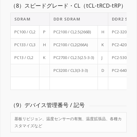
（8）スピードグレード・CL（tCL-tRCD-tRP）
SDRAM
DDR SDRAM
DDR2 SDR
PC100 / CL2
P
PC2100 / CL2.5(266B)
H
PC2-3200(3-3-
PC133 / CL3
H
PC2100 / CL2(266A)
K
PC2-4200(4-4-
PC13 / CL2
K
PC2700 / CL2.5(2.5-3-3)
J
PC2-5300(5-5-
PC3200 / CL3(3-3-3)
D
PC2-6400(5-5-
（9）デバイス管理番号 / 記号
基板リビジョン、温度センサーの有無、温度拡張品、各種カ
スタマイズなど