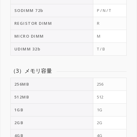
SODIMM 72b
P / N / T
REGISTOR DIMM
R
MICRO DIMM
M
UDIMM 32b
T / B
（3）メモリ容量
256MB
256
512MB
512
1GB
1G
2GB
2G
4GB
4G