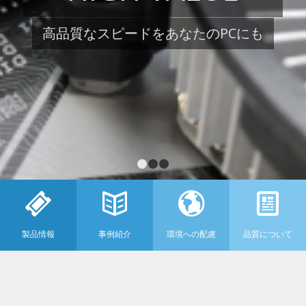
高品質なスピードをあなたのPCにも
1
2
3
製品情報
事例紹介
環境への配慮
品質について