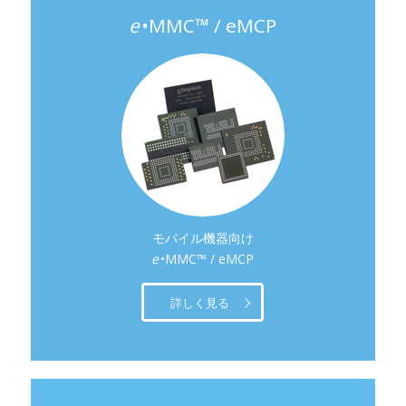
e
•MMC™ / eMCP
モバイル機器向け
e
•MMC™ / eMCP
詳しく見る