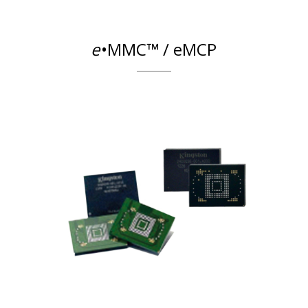
e
•MMC™ / eMCP