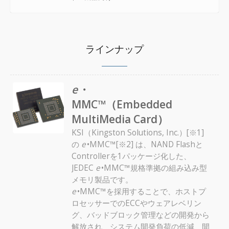
ラインナップ
e
・
MMC™（Embedded
MultiMedia Card）
KSI（Kingston Solutions, Inc.）[※1]
の
e
•MMC™[※2] は、NAND Flashと
Controllerを1パッケージ化した、
JEDEC
e
•MMC™規格準拠の組み込み型
メモリ製品です。
e
•MMC™を採用することで、ホストプ
ロセッサーでのECCやウェアレベリン
グ、バッドブロック管理などの開発から
解放され、システム開発負荷の低減、開