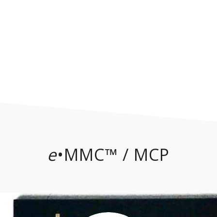
e
•MMC™ / MCP