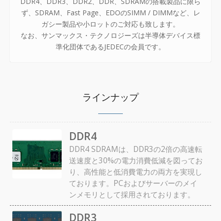
DDR4、DDR3、DDR2、DDR、SDRAMの搭載製品に限ら
ず、SDRAM、Fast Page、EDOのSIMM / DIMMなど、レ
ガシー製品や小ロットのご対応も致します。
なお、サンマックス・テクノロジーズは半導体デバイス標
準化団体であるJEDECの会員です。
ラインナップ
DDR4
DDR4 SDRAMは、DDR3の2倍の高速転
送速度と30%の電力消費低減を図ってお
り、
高性能と低消費電力の両方を実現し
ております。PCおよびサーバーのメイ
ンメモリとして採用されております。
DDR3